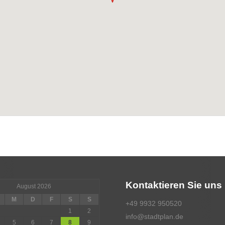
Kontaktieren Sie uns
August 2026
M
D
F
S
S
+49 9932 950520
1
2
info@stadtplan.de
5
6
7
8
9