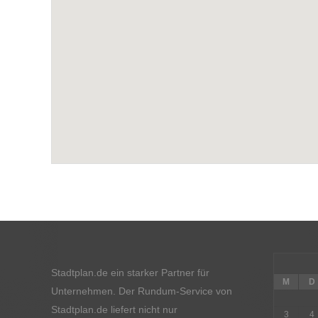
Stadtplan.de ein starker Partner für
M
D
Unternehmen. Der Rundum-Service von
Stadtplan.de liefert nicht nur
3
4