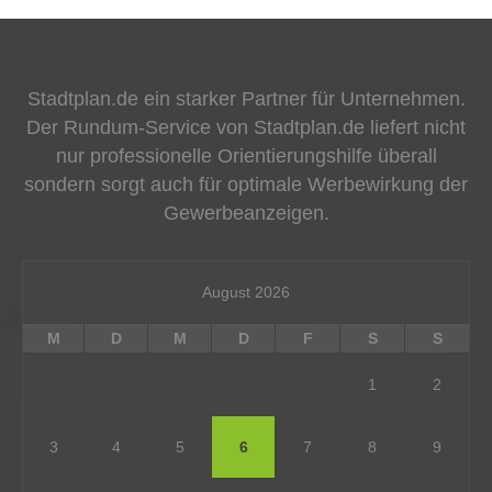
Stadtplan.de ein starker Partner für Unternehmen.
Der Rundum-Service von Stadtplan.de liefert nicht
nur professionelle Orientierungshilfe überall
sondern sorgt auch für optimale Werbewirkung der
Gewerbeanzeigen.
August 2026
M
D
M
D
F
S
S
1
2
3
4
5
6
7
8
9