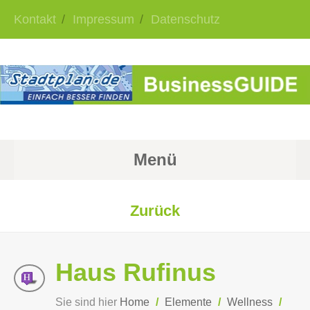
Kontakt
Impressum
Datenschutz
Menü
Zurück
Haus Rufinus
Sie sind hier
Home
/
Elemente
/
Wellness
/