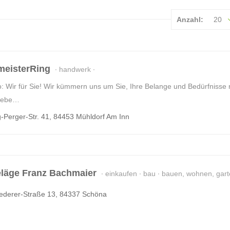
Anzahl:
20
meisterRing
handwerk
: Wir für Sie! Wir kümmern uns um Sie, Ihre Belange und Bedürfnisse
riebe…
Perger-Str. 41, 84453 Mühldorf Am Inn
läge Franz Bachmaier
einkaufen
bau
bauen, wohnen, gart
ederer-Straße 13, 84337 Schöna