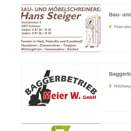
Bau- und
Peterski
Baggerb
Hölzlweg