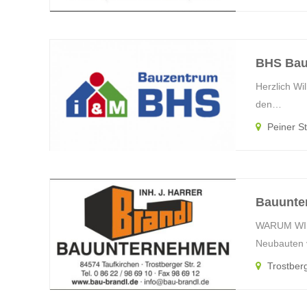
BHS Bau
Herzlich Wi
den…
Peiner S
Bauunte
WARUM WIR 
Neubauten 
Trostberg