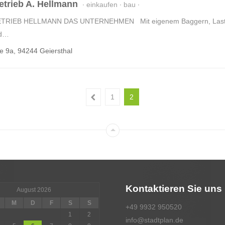
trieb A. Hellmann
einkaufen
bau
IEB HELLMANN DAS UNTERNEHMEN Mit eigenem Baggern, Laster un
nd…
 9a, 94244 Geiersthal
1
2
Kontaktieren Sie uns
August 2026
M
D
F
S
S
+49 9932 950520
1
2
info@stadtplan.de