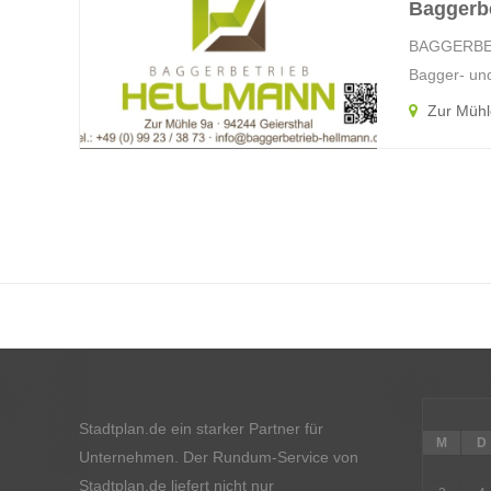
Baggerbe
BAGGERBETR
Bagger- u
Zur Mühle
Stadtplan.de ein starker Partner für
M
D
Unternehmen. Der Rundum-Service von
Stadtplan.de liefert nicht nur